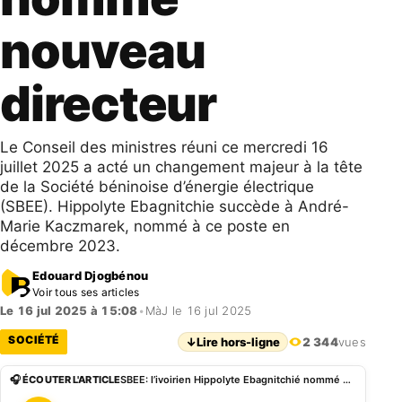
nouveau
directeur
Le Conseil des ministres réuni ce mercredi 16
juillet 2025 a acté un changement majeur à la tête
de la Société béninoise d’énergie électrique
(SBEE). Hippolyte Ebagnitchie succède à André-
Marie Kaczmarek, nommé à ce poste en
décembre 2023.
Edouard Djogbénou
Voir tous ses articles
Le 16 jul 2025 à 15:08
•
MàJ le 16 jul 2025
SOCIÉTÉ
↓
Lire hors-ligne
2 344
vues
🎧 ÉCOUTER L'ARTICLE
SBEE: l’ivoirien Hippolyte Ebagnitchié nommé nouveau directeur