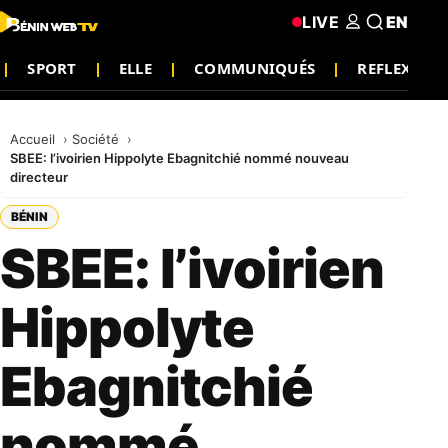
LIVE
EN
SPORT
ELLE
COMMUNIQUÉS
REFLEXION
Accueil
Société
SBEE: l’ivoirien Hippolyte Ebagnitchié nommé nouveau
directeur
BÉNIN
SBEE: l’ivoirien
Hippolyte
Ebagnitchié
nommé