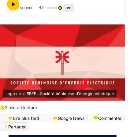
🔊
0:00
/
0:00
1x
Logo de la SBEE : Société béninoise d'énergie électrique
2 min de lecture
Lire plus tard
Google News
Commenter
Partager