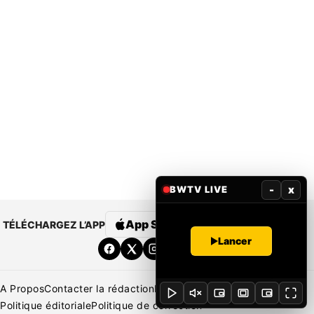
-
x
BWTV LIVE
App Store
Google Play
TÉLÉCHARGEZ L’APP
Lancer
A Propos
Contacter la rédaction
Rédaction
Mentions légales
Politique éditoriale
Politique de correction