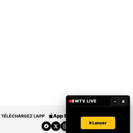
-
x
BWTV LIVE
App Store
Google Play
TÉLÉCHARGEZ L’APP
Lancer