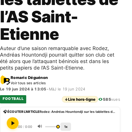
l’AS Saint-
Etienne
Auteur d’une saison remarquable avec Rodez,
Andréas Hountondji pourrait quitter son club cet
été alors que l’attaquant béninois est dans les
petits papiers de l’AS Saint-Etienne.
Romaric Déguénon
Voir tous ses articles
Le 19 jun 2024 à 13:05
•
MàJ le 19 jun 2024
FOOTBALL
↓
Lire hors-ligne
585
vues
🎧 ÉCOUTER L'ARTICLE
Rodez: Andréas Hountondji sur les tablettes de l’AS Saint-Etienne
🔊
0:00
/
0:00
1x