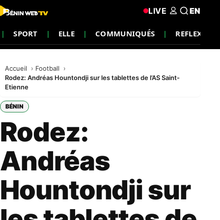
LIVE
EN
SPORT
ELLE
COMMUNIQUÉS
REFLEXION
Accueil
Football
Rodez: Andréas Hountondji sur les tablettes de l’AS Saint-
Etienne
BÉNIN
Rodez:
Andréas
Hountondji sur
les tablettes de