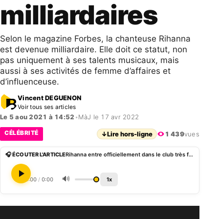
milliardaires
Selon le magazine Forbes, la chanteuse Rihanna
est devenue milliardaire. Elle doit ce statut, non
pas uniquement à ses talents musicaux, mais
aussi à ses activités de femme d’affaires et
d’influenceuse.
Vincent DEGUENON
Voir tous ses articles
Le 5 aou 2021 à 14:52
•
MàJ le 17 avr 2022
CÉLÉBRITÉ
↓
Lire hors-ligne
1 439
vues
🎧 ÉCOUTER L'ARTICLE
Rihanna entre officiellement dans le club très fermé des milliardaires
🔊
0:00
/
0:00
1x