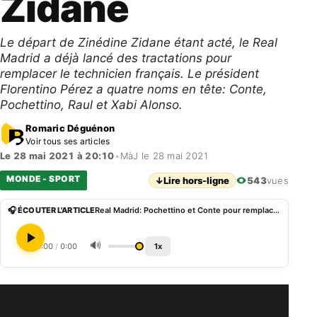
Zidane
Le départ de Zinédine Zidane étant acté, le Real
Madrid a déjà lancé des tractations pour
remplacer le technicien français. Le président
Florentino Pérez a quatre noms en tête: Conte,
Pochettino, Raul et Xabi Alonso.
Romaric Déguénon
Voir tous ses articles
Le 28 mai 2021 à 20:10
•
MàJ le 28 mai 2021
MONDE - SPORT
↓
Lire hors-ligne
543
vues
🎧 ÉCOUTER L'ARTICLE
Real Madrid: Pochettino et Conte pour remplacer Zidane
🔊
0:00
/
0:00
1x