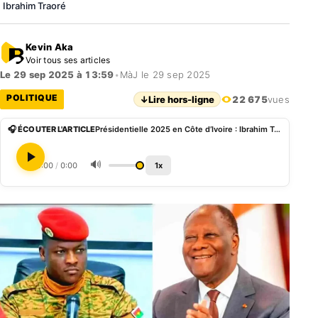
Ibrahim Traoré
Kevin Aka
Voir tous ses articles
Le 29 sep 2025 à 13:59
•
MàJ le 29 sep 2025
POLITIQUE
↓
Lire hors-ligne
22 675
vues
🎧 ÉCOUTER L'ARTICLE
Présidentielle 2025 en Côte d’Ivoire : Ibrahim Traoré alerte sur les risques pour les Burkinabè
🔊
0:00
/
0:00
1x