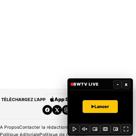
-
x
BWTV LIVE
App Store
Google Play
TÉLÉCHARGEZ L’APP
Lancer
A Propos
Contacter la rédaction
Rédaction
Mentions légales
Politique éditoriale
Politique de correction