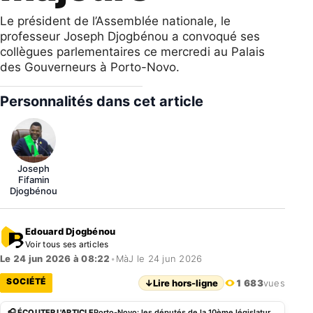
​Le président de l’Assemblée nationale, le
professeur Joseph Djogbénou a convoqué ses
collègues parlementaires ce mercredi au Palais
des Gouverneurs à Porto-Novo.
Personnalités dans cet article
Joseph
Fifamin
Djogbénou
Edouard Djogbénou
Voir tous ses articles
Le 24 jun 2026 à 08:22
•
MàJ le 24 jun 2026
SOCIÉTÉ
↓
Lire hors-ligne
1 683
vues
🎧 ÉCOUTER L'ARTICLE
Porto-Novo: les députés de la 10ème législature en séance plénière ce mercredi pour examiner plusieurs dossiers majeurs