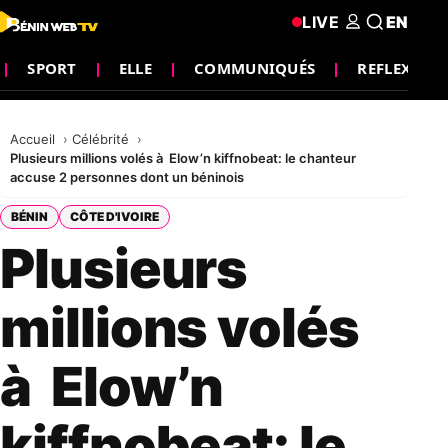
LIVE
EN
SPORT
ELLE
COMMUNIQUÉS
REFLEXION
Accueil
Célébrité
Plusieurs millions volés à Elow’n kiffnobeat: le chanteur
accuse 2 personnes dont un béninois
BÉNIN
CÔTE D'IVOIRE
Plusieurs
millions volés
à Elow’n
kiffnobeat: le