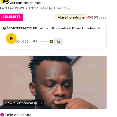
Voir tous ses articles
Le 1 fev 2023 à 10:31
•
MàJ le 1 fev 2023
CÉLÉBRITÉ
↓
Lire hors-ligne
959
vues
🎧 ÉCOUTER L'ARTICLE
Plusieurs millions volés à Elow’n kiffnobeat: le chanteur accuse 2 personnes dont un béninois
🔊
0:00
/
0:00
1x
Elow'n kiffnobeat @FB
1 min de lecture