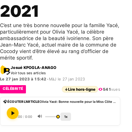
2021
C’est une très bonne nouvelle pour la famille Yacé,
particulièrement pour Olivia Yacé, la célèbre
ambassadrice de la beauté ivoirienne. Son père
Jean-Marc Yacé, actuel maire de la commune de
Cocody vient d’être élevé au rang d’officier de
mérite sportif.
Josué KPOGLA-ANAGO
Voir tous ses articles
Le 27 jan 2023 à 15:42
•
MàJ le 27 jan 2023
CÉLÉBRITÉ
↓
Lire hors-ligne
541
vues
🎧 ÉCOUTER L'ARTICLE
Olivia Yacé: Bonne nouvelle pour la Miss Côte d’Ivoire 2021
🔊
0:00
/
0:00
1x