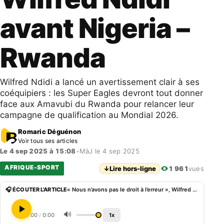
avant Nigeria –
Rwanda
Wilfred Ndidi a lancé un avertissement clair à ses
coéquipiers : les Super Eagles devront tout donner
face aux Amavubi du Rwanda pour relancer leur
campagne de qualification au Mondial 2026.
Romaric Déguénon
Voir tous ses articles
Le 4 sep 2025 à 15:08
•
MàJ le 4 sep 2025
AFRIQUE-SPORT
↓
Lire hors-ligne
1 961
vues
🎧 ÉCOUTER L'ARTICLE
« Nous n’avons pas le droit à l’erreur », Wilfred Ndidi avant Nigeria – Rwanda
🔊
0:00
/
0:00
1x