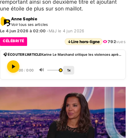
remportant ainsi son deuxième titre et ajoutant
une étoile de plus sur son maillot.
Anne Sophie
Voir tous ses articles
Le 4 jun 2026 à 02:00
•
MàJ le 4 jun 2026
CÉLÉBRITÉ
↓
Lire hors-ligne
792
vues
🎧 ÉCOUTER L'ARTICLE
Karine Le Marchand critique les violences après la victoire du PSG et réclame des sanctions
🔊
0:00
/
0:00
1x