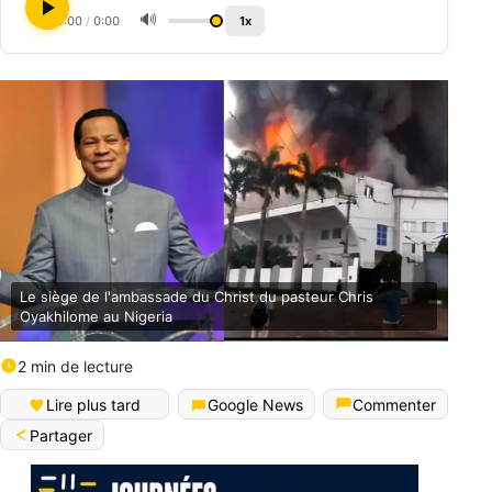
🔊
0:00
/
0:00
1x
Le siège de l'ambassade du Christ du pasteur Chris
Oyakhilome au Nigeria
2 min de lecture
Lire plus tard
Google News
Commenter
Partager