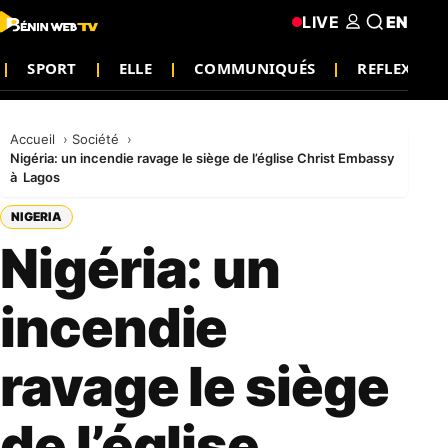
LIVE
EN
SPORT
ELLE
COMMUNIQUÉS
REFLEXION
Accueil
Société
Nigéria: un incendie ravage le siège de l’église Christ Embassy
à Lagos
NIGERIA
Nigéria: un
incendie
ravage le siège
de l’église