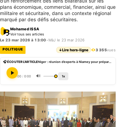
d’un renforcement des liens bilatéraux sur les
plans économique, commercial, financier, ainsi que
militaire et sécuritaire, dans un contexte régional
marqué par des défis sécuritaires.
Mohamed ISSA
Voir tous ses articles
Le 23 mar 2026 à 13:00
•
MàJ le 23 mar 2026
POLITIQUE
↓
Lire hors-ligne
3 355
vues
🎧 ÉCOUTER L'ARTICLE
Niger : réunion d’experts à Niamey pour préparer la 2e session de la Commission mixte de Coopération – Le Sahel
🔊
0:00
/
0:00
1x