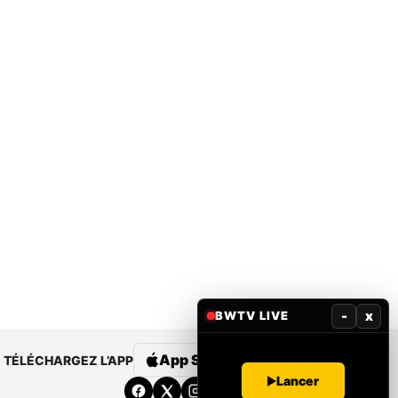
-
x
BWTV LIVE
App Store
Google Play
TÉLÉCHARGEZ L’APP
Lancer