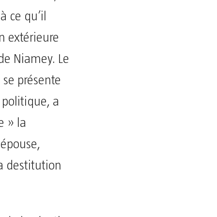
 ce qu’il
n extérieure
 de Niamey. Le
i se présente
olitique, a
 » la
 épouse,
 destitution