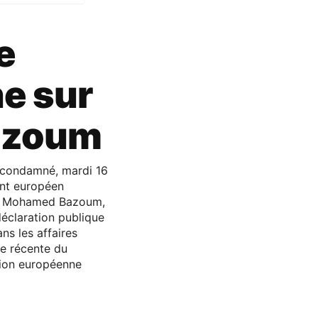
e
e sur
Bazoum
t condamné, mardi 16
ent européen
ent Mohamed Bazoum,
déclaration publique
ns les affaires
ue récente du
nion européenne