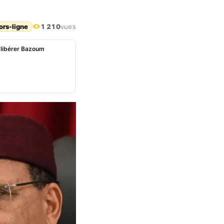
ors-ligne
1 210
vues
à libérer Bazoum