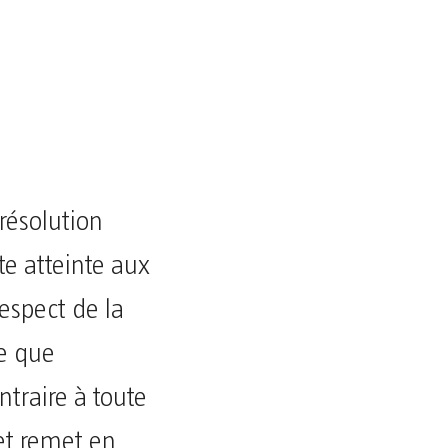
 résolution
te atteinte aux
respect de la
re que
ntraire à toute
et remet en