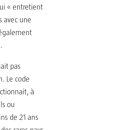
ui « entretient
es avec une
 également
.
ait pas
n. Le code
ctionnait, à
els ou
ns de 21 ans