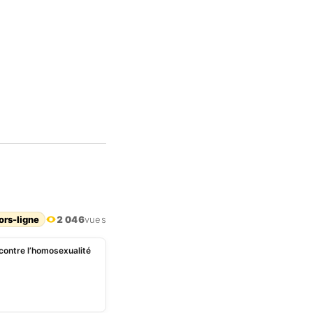
ors-ligne
2 046
vues
i contre l’homosexualité