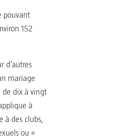
e pouvant
environ 152
r d’autres
r un mariage
de dix à vingt
applique à
e à des clubs,
exuels ou «