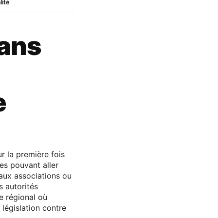
lité
 ans
e
r la première fois
es pouvant aller
 aux associations ou
 autorités
e régional où
législation contre