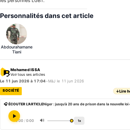
les personnes LGBT.
Personnalités dans cet article
Abdourahamane
Tiani
Mohamed ISSA
Voir tous ses articles
Le 11 jun 2026 à 17:04
•
MàJ le 11 jun 2026
SOCIÉTÉ
↓
Lire h
🎧 ÉCOUTER L'ARTICLE
Niger : jusqu’à 20 ans de prison dans la nouvelle lo
🔊
0:00
/
0:00
1x