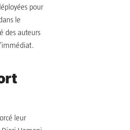
 déployées pour
dans le
ité des auteurs
l’immédiat.
ort
forcé leur