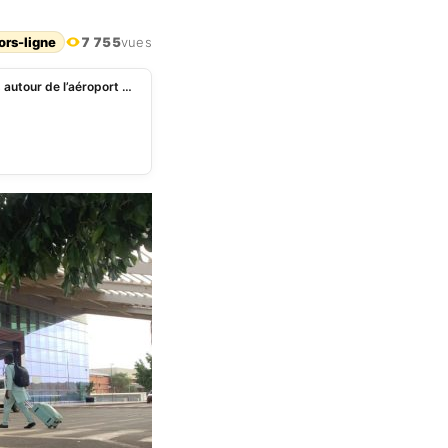
ors-ligne
7 755
vues
Niger : ce que l’on sait des tirs nourris et explosions autour de l’aéroport de Niamey