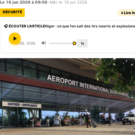
Le 18 jun 2026 à 09:56
•
MàJ le 18 jun 2026
SÉCURITÉ
↓
Lire h
🎧 ÉCOUTER L'ARTICLE
🔊
0:00
/
0:00
1x