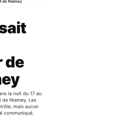
ort de Niamey
sait
r de
mey
ns la nuit du 17 au
ni de Niamey. Les
ntrôle, mais aucun
e été communiqué.