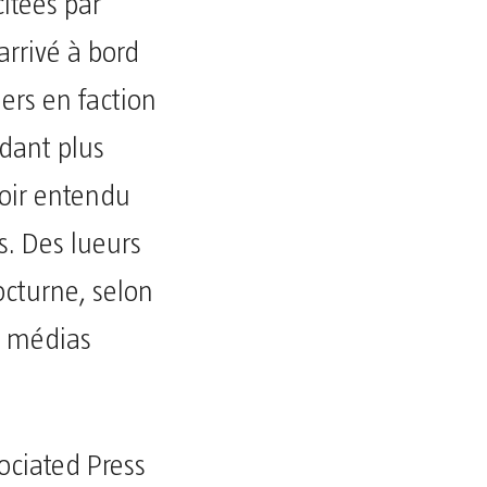
itées par
arrivé à bord
iers en faction
dant plus
voir entendu
s. Des lueurs
octurne, selon
s médias
sociated Press