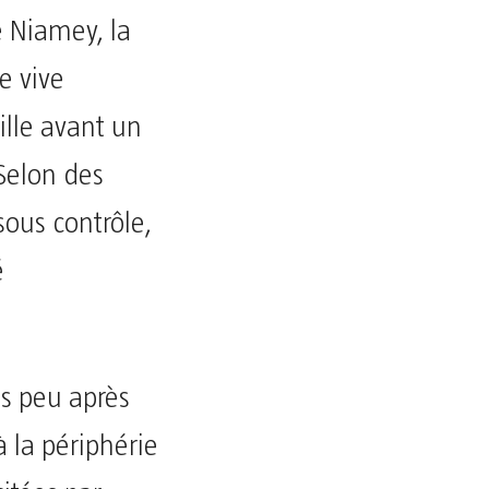
e Niamey, la
e vive
ille avant un
 Selon des
sous contrôle,
é
es peu après
à la périphérie