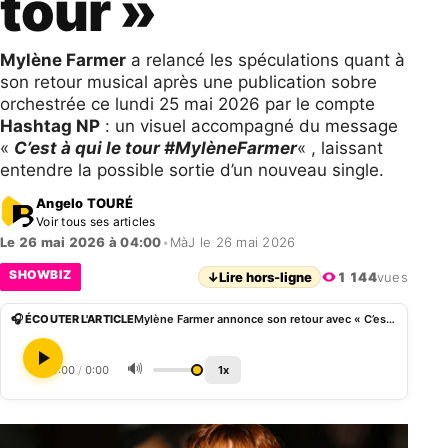
tour »
Mylène Farmer
a relancé les spéculations quant à
son retour musical après une publication sobre
orchestrée ce lundi 25 mai 2026 par le compte
Hashtag NP
: un visuel accompagné du message
«
C’est à qui le tour #MylèneFarmer
« , laissant
entendre la possible sortie d’un nouveau single.
Angelo TOURÉ
Voir tous ses articles
Le 26 mai 2026 à 04:00
•
MàJ le 26 mai 2026
SHOWBIZ
↓
Lire hors-ligne
1 144
vues
🎧 ÉCOUTER L'ARTICLE
Mylène Farmer annonce son retour avec « C’est à qui le tour »
🔊
0:00
/
0:00
1x