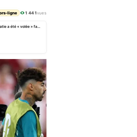
ors-ligne
1 441
vues
Mondial 2026: Zlatan Ibrahimović estime que la Croatie a été « volée » face au Portugal