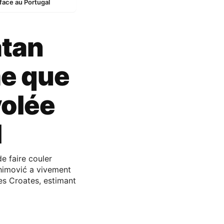
 face au Portugal
atan
me que
volée
l
de faire couler
ahimović a vivement
des Croates, estimant