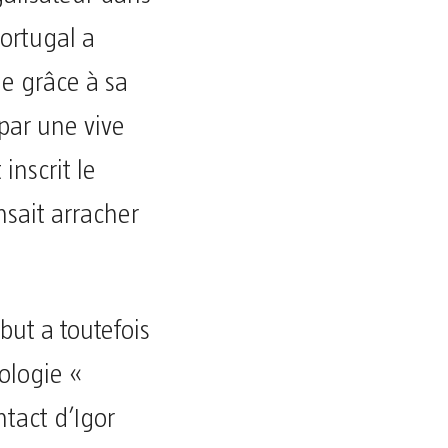
Portugal a
le grâce à sa
 par une vive
nscrit le
nsait arracher
 but a toutefois
ologie «
ntact d’Igor