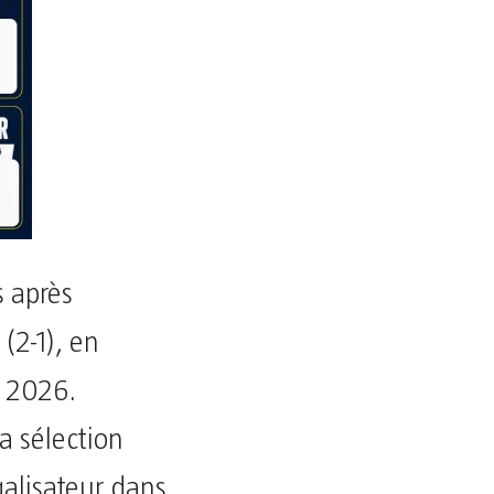
s après
 (2-1), en
e 2026.
a sélection
galisateur dans