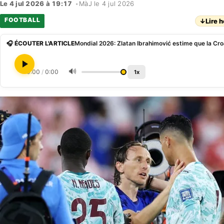
Le 4 jul 2026 à 19:17
•
MàJ le 4 jul 2026
FOOTBALL
↓
Lire h
🎧 ÉCOUTER L'ARTICLE
🔊
0:00
/
0:00
1x