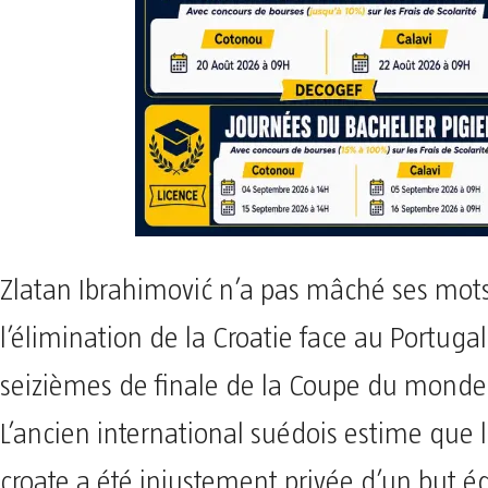
Zlatan Ibrahimović n’a pas mâché ses mot
l’élimination de la Croatie face au Portugal
seizièmes de finale de la Coupe du mond
L’ancien international suédois estime que l
croate a été injustement privée d’un but é