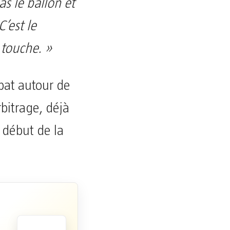
s le ballon et
’est le
 touche. »
bat autour de
rbitrage, déjà
 début de la