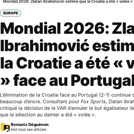
Mondial 2026: Zlatan Ibrahimović estime que la Croatie a été « volée »
EUROPE
Mondial 2026: Zl
Ibrahimović esti
la Croatie a été « 
» face au Portuga
L’élimination de la Croatie face au Portugal (2-1) continue 
beaucoup d’encre. Consultant pour
Fox Sports
, Zlatan Ibr
critiqué la décision de la VAR d’annuler le but égalisateur 
que la sélection au damier a été « volée ».
Romaric Déguénon
Voir tous ses articles