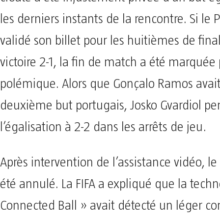
les derniers instants de la rencontre. Si le 
validé son billet pour les huitièmes de fina
victoire 2-1, la fin de match a été marquée
polémique. Alors que Gonçalo Ramos avait i
deuxième but portugais, Josko Gvardiol pe
l’égalisation à 2-2 dans les arrêts de jeu.
Après intervention de l’assistance vidéo, le
été annulé. La FIFA a expliqué que la techn
Connected Ball » avait détecté un léger co