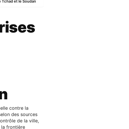
le Tchad et le Soudan
rises
an
lle contre la
 selon des sources
ntrôle de la ville,
la frontière