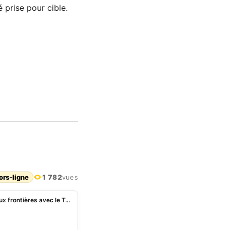
prise pour cible.
ors-ligne
1 782
vues
Centrafrique : reprises des hostilités meurtrières aux frontières avec le Tchad et le Soudan