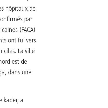
les hôpitaux de
 confirmés par
ricaines (FACA)
ts ont fui vers
iles. La ville
nord-est de
aga, dans une
lkader, a