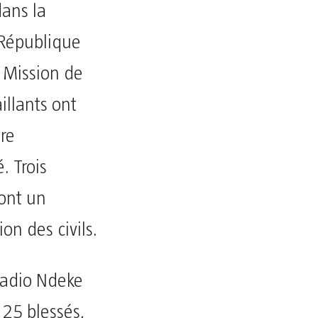
dans la
 République
 Mission de
illants ont
re
. Trois
ont un
on des civils.
Radio Ndeke
 25 blessés,