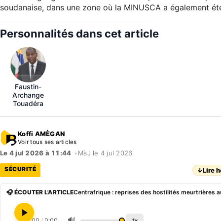
soudanaise, dans une zone où la MINUSCA a également été 
Personnalités dans cet article
Faustin-
Archange
Touadéra
Koffi AMÈGAN
Voir tous ses articles
Le 4 jul 2026 à 11:44
•
MàJ le 4 jul 2026
SÉCURITÉ
↓
Lire h
🎧 ÉCOUTER L'ARTICLE
🔊
0:00
/
0:00
1x