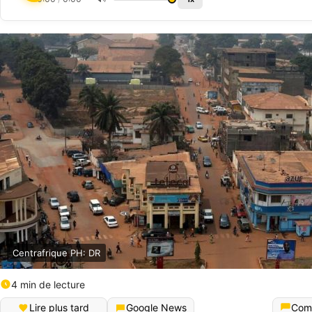
Centrafrique PH: DR
4 min de lecture
Lire plus tard
Google News
Com