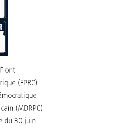
 Front
frique (FPRC)
émocratique
ricain (MDRPC)
e du 30 juin