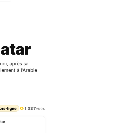
Qatar
udi, après sa
alement à l’Arabie
ors-ligne
1 337
vues
atar