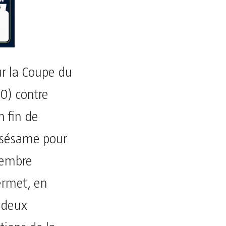
r la Coupe du
0) contre
n fin de
x sésame pour
vembre
permet, en
s deux