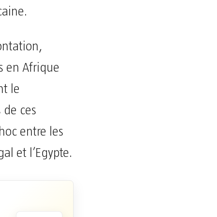
caine.
ontation,
s en Afrique
t le
s de ces
choc entre les
al et l’Egypte.