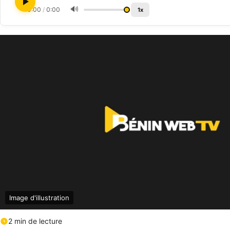
🔊
0:00
/
0:00
1x
Image d'illustration
2 min de lecture