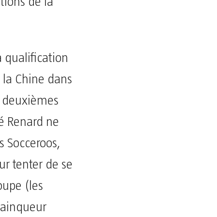
tions de la
a qualification
 la Chine dans
t, deuxièmes
é Renard ne
es Socceroos,
ur tenter de se
roupe (les
 vainqueur