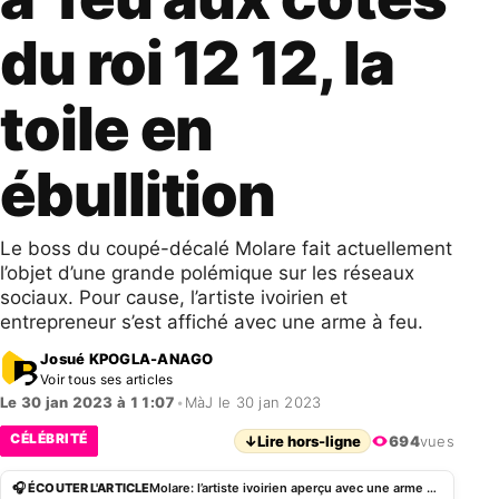
du roi 12 12, la
toile en
ébullition
Le boss du coupé-décalé Molare fait actuellement
l’objet d’une grande polémique sur les réseaux
sociaux. Pour cause, l’artiste ivoirien et
entrepreneur s’est affiché avec une arme à feu.
Josué KPOGLA-ANAGO
Voir tous ses articles
Le 30 jan 2023 à 11:07
•
MàJ le 30 jan 2023
CÉLÉBRITÉ
↓
Lire hors-ligne
694
vues
🎧 ÉCOUTER L'ARTICLE
Molare: l’artiste ivoirien aperçu avec une arme à feu aux côtés du roi 12 12, la toile en ébullition