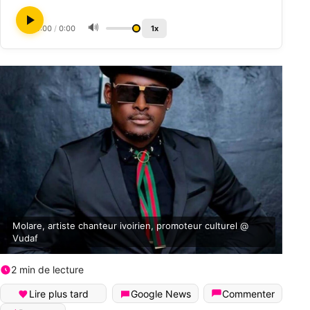
🔊
0:00
/
0:00
1x
Molare, artiste chanteur ivoirien, promoteur culturel @
Vudaf
2 min de lecture
Lire plus tard
Google News
Commenter