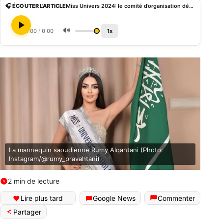
🎧 ÉCOUTER L'ARTICLE
Miss Univers 2024: le comité d’organisation dément la participation de l’Arabie Saoudite
🔊
0:00
/
0:00
1x
La mannequin saoudienne Rumy Alqahtani (Photo:
Instagram/@rumy_pravahtani)
2 min de lecture
Lire plus tard
Google News
Commenter
Partager