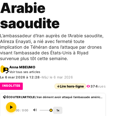
Arabie
saoudite
L’ambassadeur d’Iran auprès de l’Arabie saoudite,
Alireza Enayati, a nié avec fermeté toute
implication de Téhéran dans l’attaque par drones
visant l’ambassade des États‑Unis à Riyad
survenue plus tôt cette semaine.
Anna MBEUMO
Voir tous ses articles
Le 6 mar 2026 à 12:28
•
MàJ le 6 mar 2026
INSOLITES
↓
Lire hors-ligne
374
vues
🎧 ÉCOUTER L'ARTICLE
L’Iran dément avoir attaqué l’ambassade américaine en Arabie saoudite
🔊
0:00
/
0:00
1x