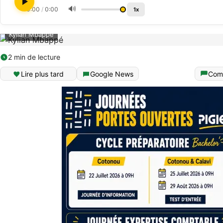
🔊
0:00
/
0:00
1x
Kylian Mbappé
2 min de lecture
Lire plus tard
Google News
Com