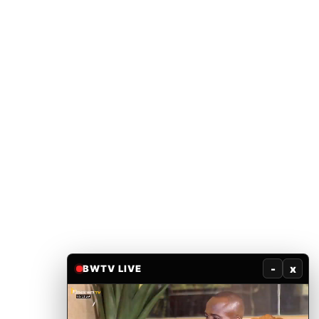
-
x
BWTV LIVE