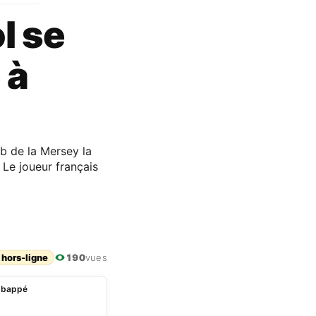
l se
e à
b de la Mersey la
 Le joueur français
 hors-ligne
190
vues
 Mbappé