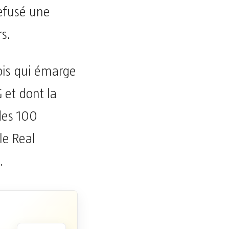
refusé une
s.
ois qui émarge
 et dont la
des 100
le Real
.