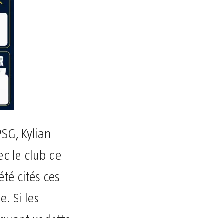
PSG, Kylian
c le club de
té cités ces
e. Si les