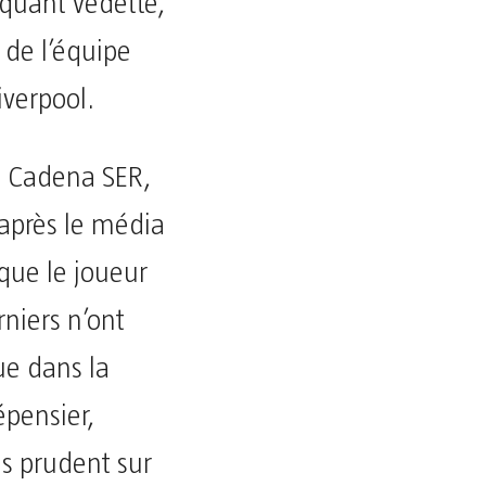
quant vedette,
 de l’équipe
verpool.
la Cadena SER,
’après le média
 que le joueur
rniers n’ont
ue dans la
épensier,
ès prudent sur