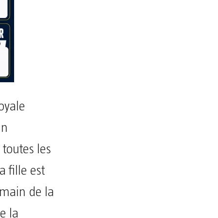
royale
an
toutes les
 fille est
main de la
e la