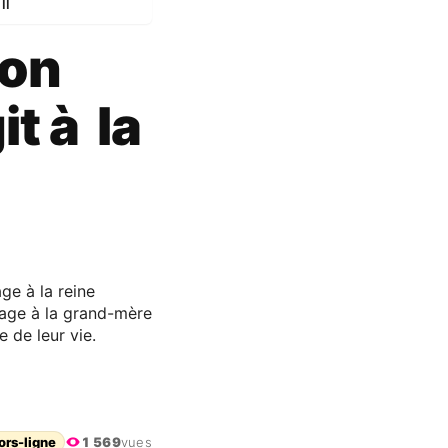
II
son
t à la
e à la reine
sage à la grand-mère
e de leur vie.
ors-ligne
1 569
vues