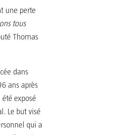
nt une perte
ons tous
jouté Thomas
oncée dans
96 ans après
a été exposé
. Le but visé
ersonnel qui a