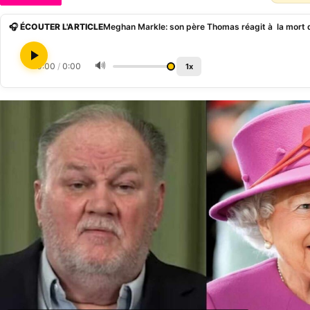
🎧 ÉCOUTER L'ARTICLE
Meghan Markle: son père Thomas réagit à la mort de 
🔊
0:00
/
0:00
1x