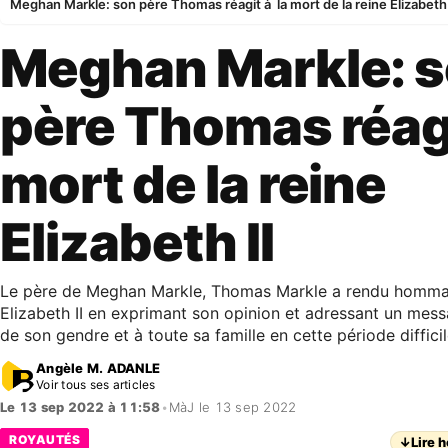
Meghan Markle: son père Thomas réagit à la mort de la reine Elizabeth 
Meghan Markle: 
père Thomas réagi
mort de la reine
Elizabeth II
Le père de Meghan Markle, Thomas Markle a rendu hommag
Elizabeth II en exprimant son opinion et adressant un mes
de son gendre et à toute sa famille en cette période difficil
Angèle M. ADANLE
Voir tous ses articles
Le 13 sep 2022 à 11:58
•
MàJ le 13 sep 2022
ROYAUTÉS
↓
Lire h