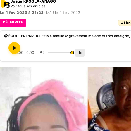
Josué KPOGLA-ANAGO
Voir tous ses articles
Le 1 fev 2023 à 21:23
•
MàJ le 1 fev 2023
CÉLÉBRITÉ
↓
Lire
🎧 ÉCOUTER L'ARTICLE
🔊
0:00
/
0:00
1x