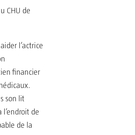
au CHU de
aider l’actrice
on
en financier
 médicaux.
s son lit
à l’endroit de
pable de la