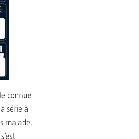
ole connue
a série à
ès malade.
s’est