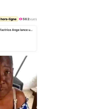
 hors-ligne
562
vues
« Ma famille »: gravement malade et très amaigrie, l’actrice Ange lance un appel aux ivoiriens