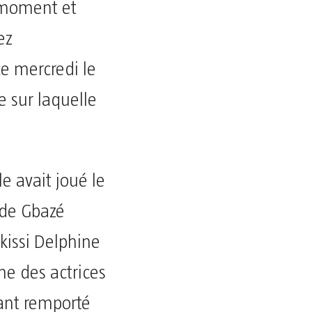
n moment et
ez
e mercredi le
 sur laquelle
ole avait joué le
 de Gbazé
kissi Delphine
ne des actrices
yant remporté