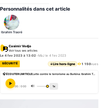
Personnalités dans cet article
Ibrahim Traoré
Casimir Vodjo
Voir tous ses articles
Le 4 fev 2023 à 13:02
•
MàJ le 4 fev 2023
SÉCURITÉ
↓
Lire hors-ligne
1 150
vues
🎧 ÉCOUTER L'ARTICLE
Lutte contre le terrorisme au Burkina: Ibrahim Traoré ne compte pas négocier avec les groupes armés
🔊
0:00
/
0:00
1x