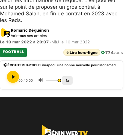
Selon les informations de l’Equipe, Liverpool est
sur le point de proposer un gros contrat à
Mohamed Salah, en fin de contrat en 2023 avec
les Reds.
Romaric Déguénon
Voir tous ses articles
Le 10 mar 2022 à 20:07
•
MàJ le 10 mar 2022
FOOTBALL
↓
Lire hors-ligne
774
vues
🎧 ÉCOUTER L'ARTICLE
Liverpool: une bonne nouvelle pour Mohamed Salah
🔊
0:00
/
0:00
1x