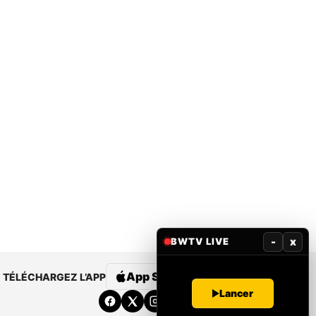
-
x
BWTV LIVE
App Store
Google Play
TÉLÉCHARGEZ L’APP
Lancer