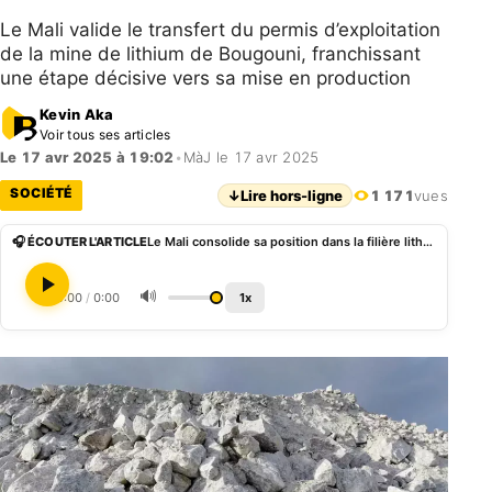
Le Mali valide le transfert du permis d’exploitation
de la mine de lithium de Bougouni, franchissant
une étape décisive vers sa mise en production
Kevin Aka
Voir tous ses articles
Le 17 avr 2025 à 19:02
•
MàJ le 17 avr 2025
SOCIÉTÉ
↓
Lire hors-ligne
1 171
vues
🎧 ÉCOUTER L'ARTICLE
Le Mali consolide sa position dans la filière lithium
🔊
0:00
/
0:00
1x