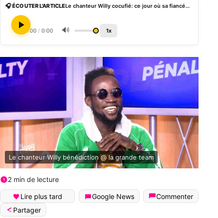
🎧 ÉCOUTER L'ARTICLE
Le chanteur Willy cocufié: ce jour où sa fiancée à rencontré un homme plus nantis
🔊
0:00
/
0:00
1x
Le chanteur Willy bénédiction @ la grande team
2 min de lecture
Lire plus tard
Google News
Commenter
Partager