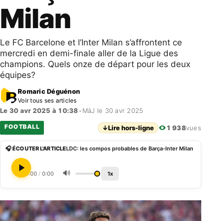
Milan
Le FC Barcelone et l’Inter Milan s’affrontent ce
mercredi en demi-finale aller de la Ligue des
champions. Quels onze de départ pour les deux
équipes?
Romaric Déguénon
Voir tous ses articles
Le 30 avr 2025 à 10:38
•
MàJ le 30 avr 2025
FOOTBALL
↓
Lire hors-ligne
1 938
vues
🎧 ÉCOUTER L'ARTICLE
LDC: les compos probables de Barça-Inter Milan
🔊
0:00
/
0:00
1x