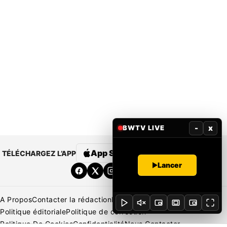
-
x
BWTV LIVE
App Store
Google Play
TÉLÉCHARGEZ L’APP
Lancer
A Propos
Contacter la rédaction
Rédaction
Mentions légales
Politique éditoriale
Politique de correction
Politique De Cookies
Confidentialité
Nous Contacter