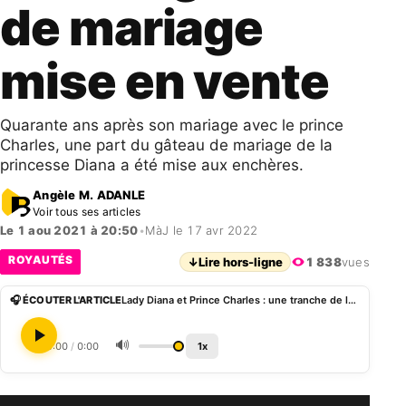
de mariage
mise en vente
Quarante ans après son mariage avec le prince
Charles, une part du gâteau de mariage de la
princesse Diana a été mise aux enchères.
Angèle M. ADANLE
Voir tous ses articles
Le 1 aou 2021 à 20:50
•
MàJ le 17 avr 2022
ROYAUTÉS
↓
Lire hors-ligne
1 838
vues
🎧 ÉCOUTER L'ARTICLE
Lady Diana et Prince Charles : une tranche de leur gà¢teau de mariage mise en vente
🔊
0:00
/
0:00
1x