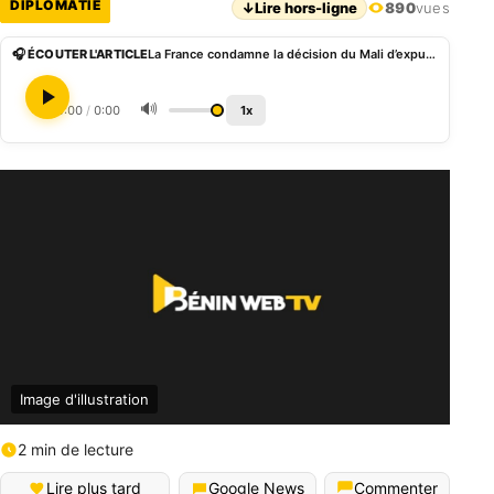
DIPLOMATIE
↓
Lire hors-ligne
890
vues
🎧 ÉCOUTER L'ARTICLE
La France condamne la décision du Mali d’expulser le chef de la Division des droits de l’homme
🔊
0:00
/
0:00
1x
Image d'illustration
2 min de lecture
Lire plus tard
Google News
Commenter