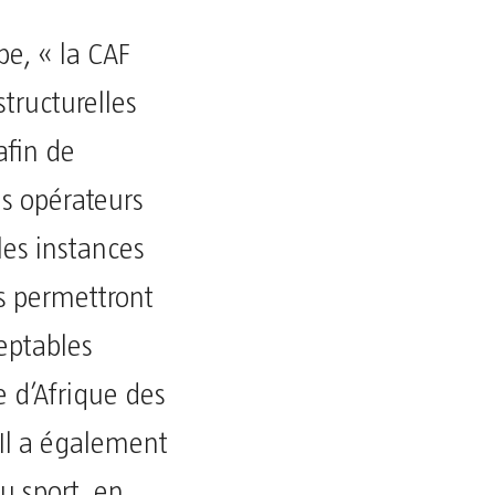
pe, « la CAF
tructurelles
afin de
les opérateurs
les instances
ts permettront
eptables
e d’Afrique des
Il a également
u sport, en