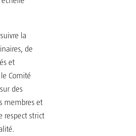
’échelle
uivre la
inaires, de
és et
 le Comité
 sur des
ns membres et
e respect strict
lité.