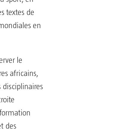
es textes de
s mondiales en
erver le
res africains,
disciplinaires
troite
a formation
et des