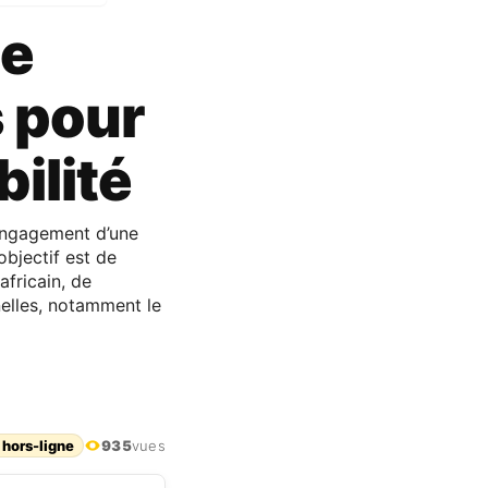
de
 pour
bilité
’engagement d’une
objectif est de
africain, de
nelles, notamment le
 hors-ligne
935
vues