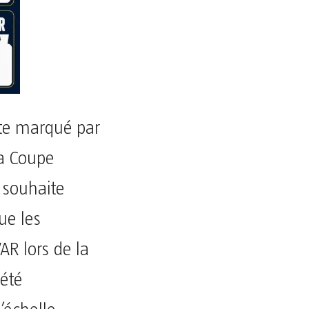
te marqué par
la Coupe
 souhaite
que les
AR lors de la
 été