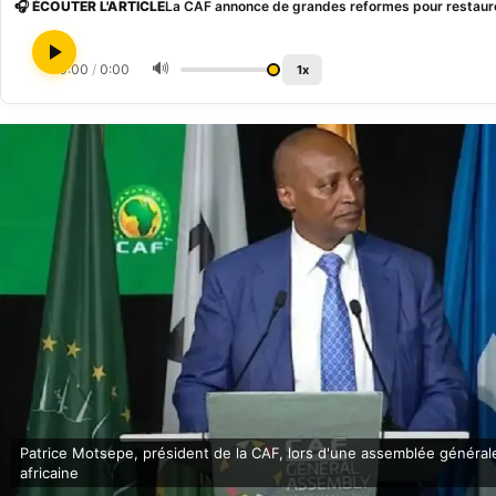
🎧 ÉCOUTER L'ARTICLE
La CAF annonce de grandes reformes pour restaurer
🔊
0:00
/
0:00
1x
Patrice Motsepe, président de la CAF, lors d'une assemblée générale
africaine