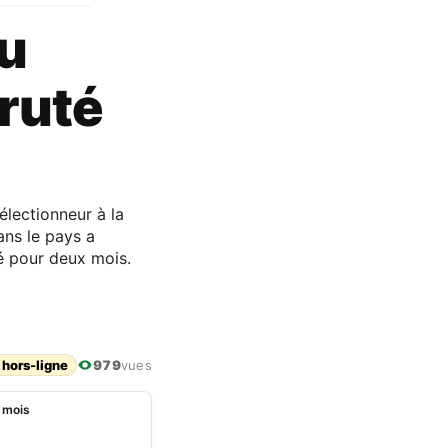
u
ruté
électionneur à la
ans le pays a
té pour deux mois.
 hors-ligne
979
vues
 mois