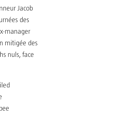
onneur Jacob
ournées des
’ex-manager
on mitigée des
hs nuls, face
iled
e
mbee