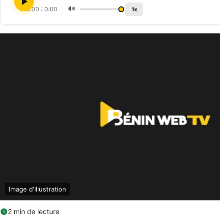
🔊
0:00
/
0:00
1x
Image d'illustration
2 min de lecture