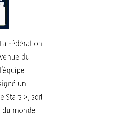
 La Fédération
a venue du
 l’équipe
 signé un
 Stars », soit
pe du monde