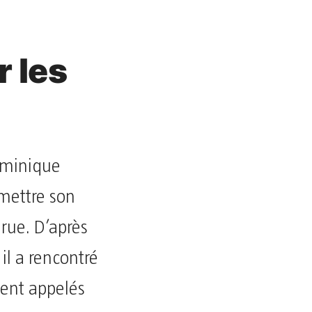
r les
ominique
umettre son
 rue. D’après
 il a rencontré
ent appelés