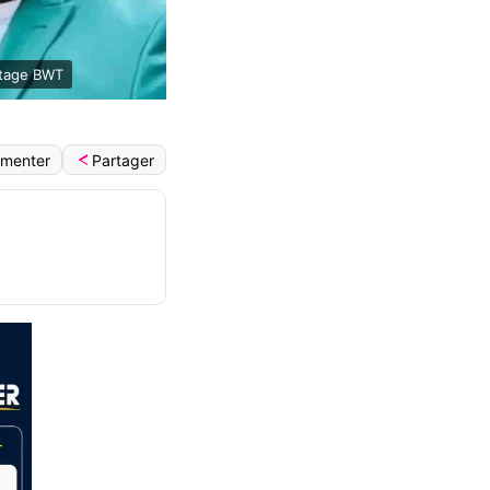
ntage BWT
Partager
menter