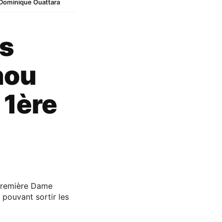
e Dominique Ouattara
ns
hou
 1ère
 Première Dame
 pouvant sortir les