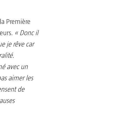
 la Première
eurs.
« Donc il
e je rêve car
alité.
émé avec un
pas aimer les
ensent de
causes