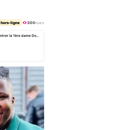
 hors-ligne
300
vues
« J’ai des solutions pour … », Apoutchou veut rencontrer la 1ère dame Dominique Ouattara