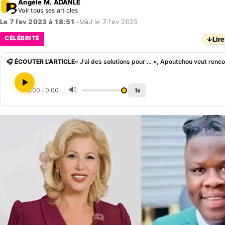
Angèle M. ADANLE
Voir tous ses articles
Le 7 fev 2023 à 18:51
•
MàJ le 7 fev 2023
CÉLÉBRITÉ
↓
Lire
🎧 ÉCOUTER L'ARTICLE
🔊
0:00
/
0:00
1x