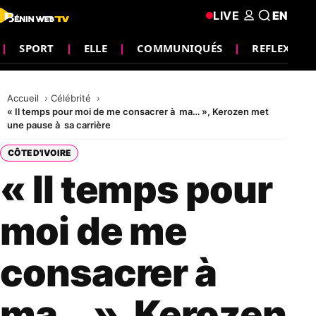
LIVE
EN
SPORT
ELLE
COMMUNIQUÉS
REFLEXION
Accueil
Célébrité
« Il temps pour moi de me consacrer à ma… », Kerozen met
une pause à sa carrière
CÔTE D'IVOIRE
« Il temps pour
moi de me
consacrer à
ma… », Kerozen