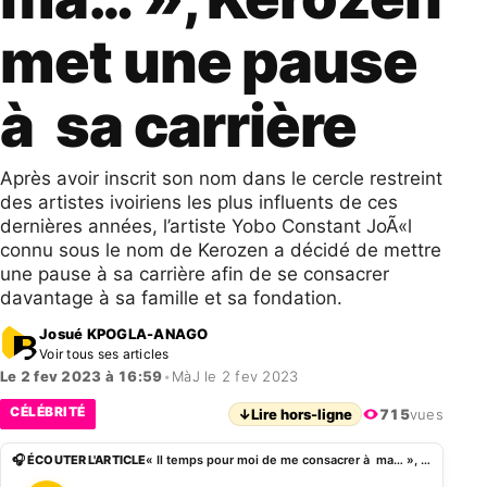
met une pause
à sa carrière
Après avoir inscrit son nom dans le cercle restreint
des artistes ivoiriens les plus influents de ces
dernières années, l’artiste Yobo Constant JoÃ«l
connu sous le nom de Kerozen a décidé de mettre
une pause à sa carrière afin de se consacrer
davantage à sa famille et sa fondation.
Josué KPOGLA-ANAGO
Voir tous ses articles
Le 2 fev 2023 à 16:59
•
MàJ le 2 fev 2023
CÉLÉBRITÉ
↓
Lire hors-ligne
715
vues
🎧 ÉCOUTER L'ARTICLE
« Il temps pour moi de me consacrer à ma… », Kerozen met une pause à sa carrière