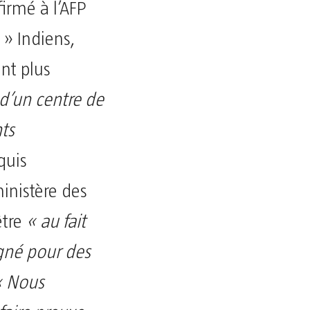
irmé à l’AFP
 » Indiens,
nt plus
d’un centre de
nts
quis
ministère des
être
« au fait
igné pour des
« Nous