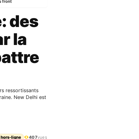
u front
: des
r la
attre
s ressortissants
raine. New Delhi est
 hors-ligne
407
vues