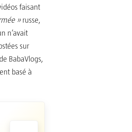
vidéos faisant
armée »
russe,
n n’avait
ostées sur
 de BabaVlogs,
ment basé à