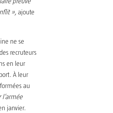
faire preuve
flit »,
ajoute
tine ne se
 des recruteurs
ns en leur
ort. À leur
é formées au
r l’armée
en janvier.