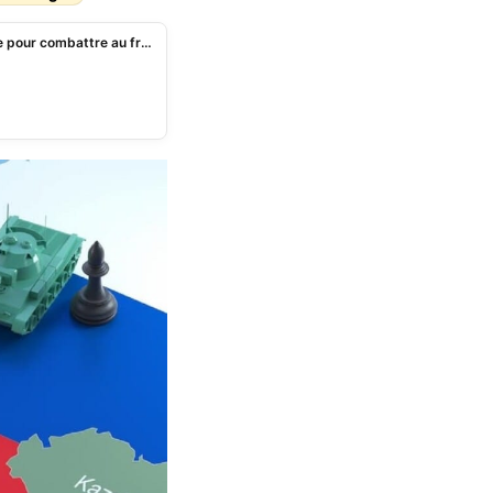
Guerre en Ukraine: des Indiens enrôlés par la Russie pour combattre au front