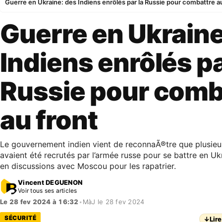
Guerre en Ukraine: des Indiens enrôlés par la Russie pour combattre a
Guerre en Ukraine
Indiens enrôlés pa
Russie pour comb
au front
Le gouvernement indien vient de reconnaÃ®tre que plusieur
avaient été recrutés par l’armée russe pour se battre en Uk
en discussions avec Moscou pour les rapatrier.
Vincent DEGUENON
Voir tous ses articles
Le 28 fev 2024 à 16:32
•
MàJ le 28 fev 2024
SÉCURITÉ
↓
Lire