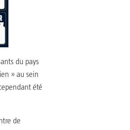
ssants du pays
ien » au sein
 cependant été
ntre de