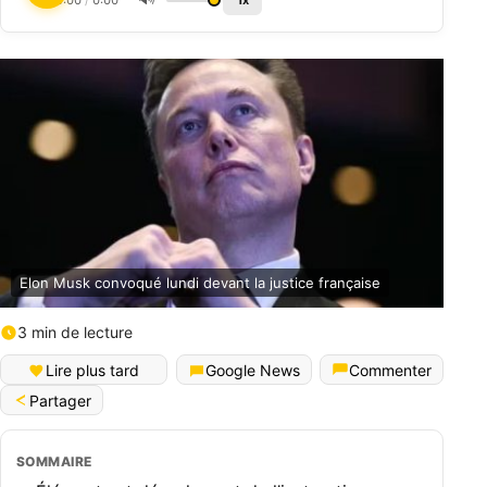
0:00
/
0:00
1x
Elon Musk convoqué lundi devant la justice française
3 min de lecture
Lire plus tard
Google News
Commenter
Partager
SOMMAIRE