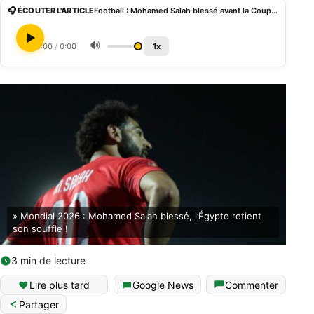
🎧 ÉCOUTER L'ARTICLE
Football : Mohamed Salah blessé avant la Coupe du Monde 2026
🔊
0:00
/
0:00
1x
» Mondial 2026 : Mohamed Salah blessé, l’Égypte retient
son souffle !
3 min de lecture
Lire plus tard
Google News
Commenter
Partager