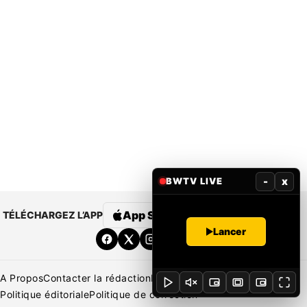
-
x
BWTV LIVE
App Store
Google Play
TÉLÉCHARGEZ L’APP
Lancer
A Propos
Contacter la rédaction
Rédaction
Mentions légales
Politique éditoriale
Politique de correction