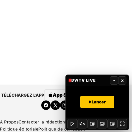
-
x
BWTV LIVE
App Store
Google Play
TÉLÉCHARGEZ L’APP
Lancer
A Propos
Contacter la rédaction
Rédaction
Mentions légales
Politique éditoriale
Politique de correction