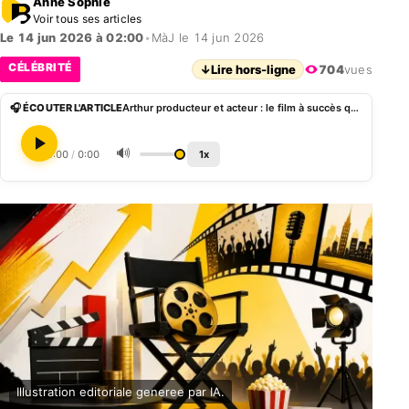
Anne Sophie
Voir tous ses articles
Le 14 jun 2026 à 02:00
•
MàJ le 14 jun 2026
CÉLÉBRITÉ
↓
Lire hors-ligne
704
vues
🎧 ÉCOUTER L'ARTICLE
Arthur producteur et acteur : le film à succès qui a rapporté près de 50 millions de dollars
🔊
0:00
/
0:00
1x
Illustration editoriale generee par IA.