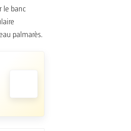
r le banc
laire
beau palmarès.