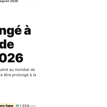
usqu’en 2026
ngé à
 de
2026
lustré au mondial de
a être prolongé à la
ors-ligne
1 234
vues