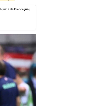
Football : Didier Deschamps prolongé à la tête de l’équipe de France jusqu’en 2026