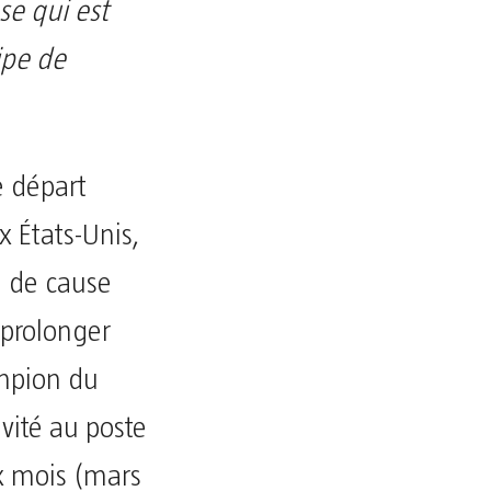
se qui est
ipe de
e départ
 États-Unis,
n de cause
 prolonger
ampion du
ité au poste
ix mois (mars