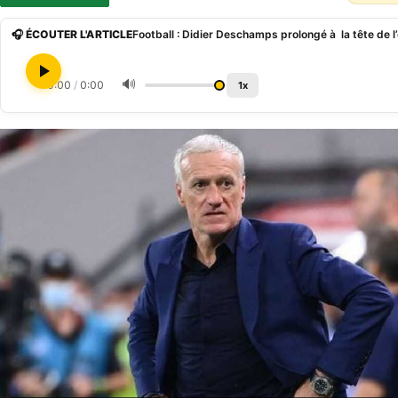
🎧 ÉCOUTER L'ARTICLE
🔊
0:00
/
0:00
1x