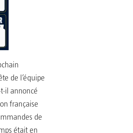
ochain
ête de l’équipe
t-il annoncé
ion française
 commandes de
mps était en