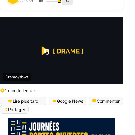
🔊
0:00
/
0:00
1x
Drame@bwt
1 min de lecture
Lire plus tard
Google News
Commenter
Partager