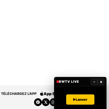
-
x
BWTV LIVE
App Store
Google Play
TÉLÉCHARGEZ L’APP
Lancer