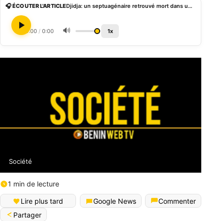
🎧 ÉCOUTER L'ARTICLE
Djidja: un septuagénaire retrouvé mort dans une citerne à Adamè Houèglo
🔊
0:00
/
0:00
1x
Société
1 min de lecture
Lire plus tard
Google News
Commenter
Partager