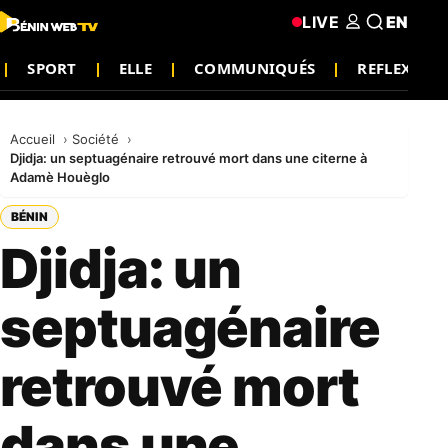
LIVE
EN
SPORT
ELLE
COMMUNIQUÉS
REFLEXION
Accueil
Société
Djidja: un septuagénaire retrouvé mort dans une citerne à
Adamè Houèglo
BÉNIN
Djidja: un
septuagénaire
retrouvé mort
dans une