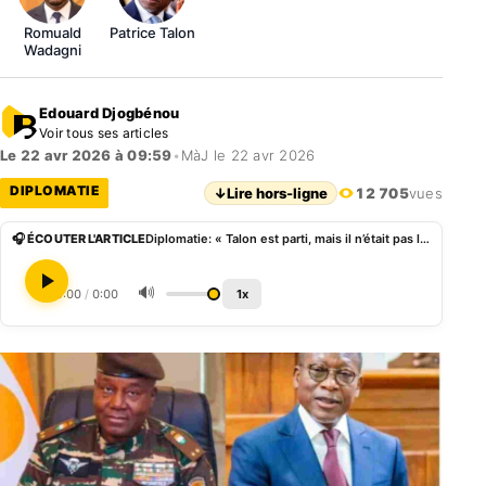
Romuald
Patrice Talon
Wadagni
Edouard Djogbénou
Voir tous ses articles
Le 22 avr 2026 à 09:59
•
MàJ le 22 avr 2026
DIPLOMATIE
↓
Lire hors-ligne
12 705
vues
🎧 ÉCOUTER L'ARTICLE
Diplomatie: « Talon est parti, mais il n’était pas le véritable problème » selon le Niger
🔊
0:00
/
0:00
1x