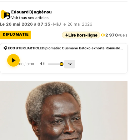
Edouard Djogbénou
Voir tous ses articles
Le 26 mai 2026 à 07:35
•
MàJ le 26 mai 2026
DIPLOMATIE
↓
Lire hors-ligne
2 970
vues
🎧 ÉCOUTER L'ARTICLE
Diplomatie: Ousmane Batoko exhorte Romuald Wadagni à renouer avec l’AES
🔊
0:00
/
0:00
1x