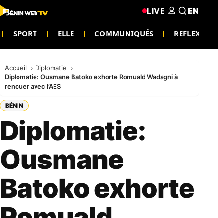
LIVE
EN
SPORT
ELLE
COMMUNIQUÉS
REFLEXION
Accueil
Diplomatie
Diplomatie: Ousmane Batoko exhorte Romuald Wadagni à
renouer avec l’AES
BÉNIN
Diplomatie:
Ousmane
Batoko exhorte
Romuald