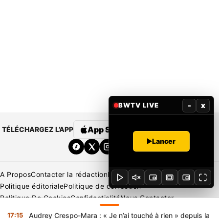
-
x
BWTV LIVE
App Store
Google Play
TÉLÉCHARGEZ L’APP
Lancer
A Propos
Contacter la rédaction
Rédaction
Mentions légales
Politique éditoriale
Politique de correction
Politique De Cookies
Confidentialité
Nous Contacter
Applications
BeNews | France
BeNews | Ivoire
17:15
Audrey Crespo-Mara : « Je n’ai touché à rien » depuis la