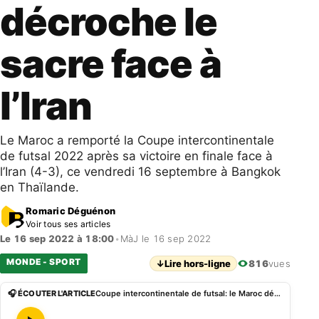
décroche le
sacre face à
l’Iran
Le Maroc a remporté la Coupe intercontinentale
de futsal 2022 après sa victoire en finale face à
l’Iran (4-3), ce vendredi 16 septembre à Bangkok
en Thaïlande.
Romaric Déguénon
Voir tous ses articles
Le 16 sep 2022 à 18:00
•
MàJ le 16 sep 2022
MONDE - SPORT
↓
Lire hors-ligne
816
vues
🎧 ÉCOUTER L'ARTICLE
Coupe intercontinentale de futsal: le Maroc décroche le sacre face à l’Iran