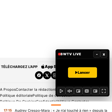
-
x
BWTV LIVE
App Store
Google Play
TÉLÉCHARGEZ L’APP
Lancer
A Propos
Contacter la rédaction
Rédaction
Mentions légales
Politique éditoriale
Politique de correction
Politique De Cookies
Confidentialité
Nous Contacter
Applications
BeNews | France
BeNews | Ivoire
17:15
Audrey Crespo-Mara : « Je n’ai touché à rien » depuis la