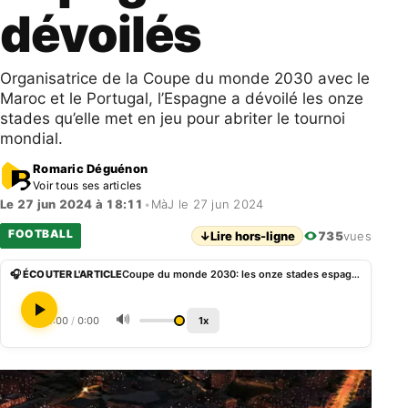
dévoilés
Organisatrice de la Coupe du monde 2030 avec le
Maroc et le Portugal, l’Espagne a dévoilé les onze
stades qu’elle met en jeu pour abriter le tournoi
mondial.
Romaric Déguénon
Voir tous ses articles
Le 27 jun 2024 à 18:11
•
MàJ le 27 jun 2024
FOOTBALL
↓
Lire hors-ligne
735
vues
🎧 ÉCOUTER L'ARTICLE
Coupe du monde 2030: les onze stades espagnols dévoilés
🔊
0:00
/
0:00
1x