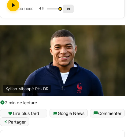
🔊
0:00
/
0:00
1x
Kyllian Mbappé PH: DR
2 min de lecture
Lire plus tard
Google News
Commenter
Partager