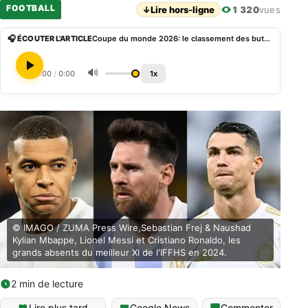
FOOTBALL
↓
Lire hors-ligne
1 320
vues
🎧 ÉCOUTER L'ARTICLE
Coupe du monde 2026: le classement des buteurs avant les huitièmes de finale
🔊
0:00
/
0:00
1x
© IMAGO / ZUMA Press Wire,Sebastian Frej & Naushad
Kylian Mbappe, Lionel Messi et Cristiano Ronaldo, les
grands absents du meilleur XI de l'IFFHS en 2024.
2 min de lecture
Lire plus tard
Google News
Commenter