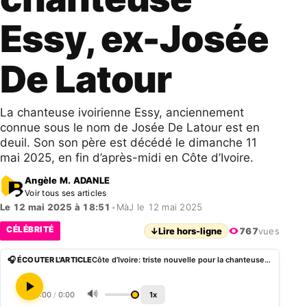
Essy, ex-Josée
De Latour
La chanteuse ivoirienne Essy, anciennement
connue sous le nom de Josée De Latour est en
deuil. Son son père est décédé le dimanche 11
mai 2025, en fin d’après-midi en Côte d’Ivoire.
Angèle M. ADANLE
Voir tous ses articles
Le 12 mai 2025 à 18:51
•
MàJ le 12 mai 2025
CÉLÉBRITÉ
↓
Lire hors-ligne
767
vues
🎧 ÉCOUTER L'ARTICLE
Côte d’Ivoire: triste nouvelle pour la chanteuse Essy, ex-Josée De Latour
🔊
0:00
/
0:00
1x